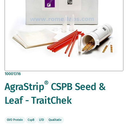
Zum
10001316
Anfang
®
AgraStrip
CSPB Seed &
der
Bildergalerie
springen
Leaf - TraitChek
GVO Protein
CspB
LFD
Qualitativ