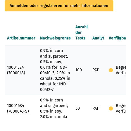
Anmelden oder registrieren für mehr Informationen
Anzahl
der
Artikelnummer
Nachweisgrenze
Tests
Analyt
Verfügbark
Gruppenartikel
0.9% in corn
and sugarbeet,
0.5% in soy,
10001324
0.01% for IND-
Begrenz
100
PAT
(7000043)
00410-5, 2.0% in
Verfügb
canola, 0.25% in
wheat for IND-
00412-7
0.9% in corn
10001684
and sugarbeet,
Begrenz
50
PAT
(7000043-S)
0.5% in soy,
Verfügb
2.0% in canola