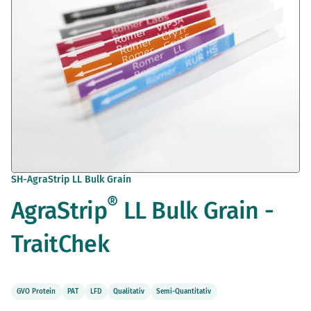
Zum
SH-AgraStrip LL Bulk Grain
Anfang
®
AgraStrip
LL Bulk Grain -
der
Bildergalerie
springen
TraitChek
GVO Protein
PAT
LFD
Qualitativ
Semi-Quantitativ