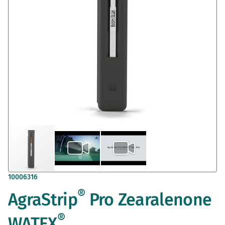
Zum
10006316
Anfang
®
AgraStrip
Pro Zearalenone
der
Bildergalerie
springen
®
WATEX