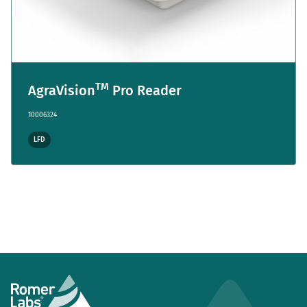
TM
AgraVision
Pro Reader
10006324
LFD