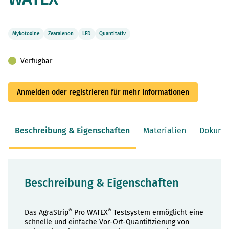
Mykotoxine
Zearalenon
LFD
Quantitativ
Verfügbar
Anmelden oder registrieren für mehr Informationen
Beschreibung & Eigenschaften
Materialien
Dokume
Beschreibung & Eigenschaften
®
®
Das AgraStrip
Pro WATEX
Testsystem ermöglicht eine
schnelle und einfache Vor-Ort-Quantifizierung von