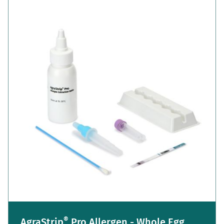
®
AgraStrip
Pro Allergen - Whole Egg