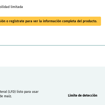
bilidad limitada
esión o regístrate para ver la información completa del producto.
Propiedades
teral (LFD) listo para usar
Límite de detección
de maíz.