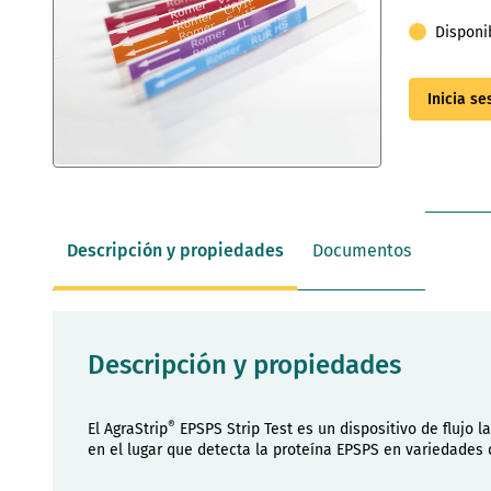
Disponi
Inicia s
Saltar
al
comienzo
de
Descripción y propiedades
Documentos
la
galería
de
imágenes
Descripción y propiedades
®
El AgraStrip
EPSPS Strip Test es un dispositivo de flujo la
en el lugar que detecta la proteína EPSPS en variedades 