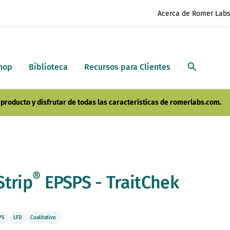
Acerca de Romer Lab
hop
Biblioteca
Recursos para Clientes
producto y disfrutar de todas las características de romerlabs.com.
®
Strip
EPSPS - TraitChek
PS
LFD
Cualitativo