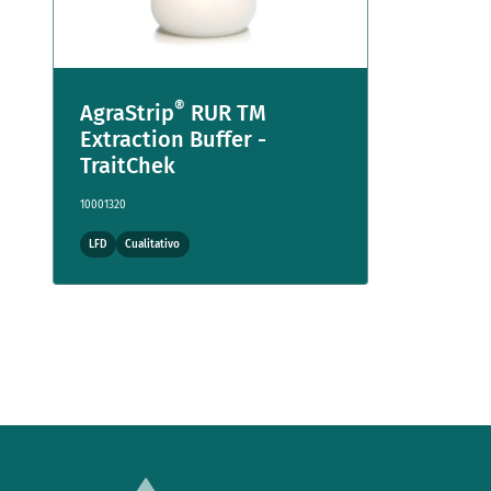
®
AgraStrip
RUR TM
Extraction Buffer -
TraitChek
10001320
LFD
Cualitativo