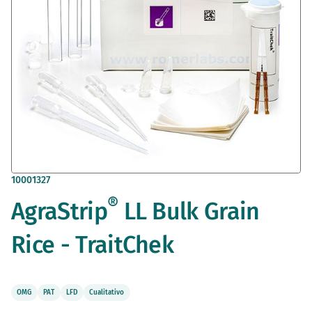
Saltar
10001327
al
®
AgraStrip
LL Bulk Grain
comienzo
de
la
Rice - TraitChek
galería
de
imágenes
OMG
PAT
LFD
Cualitativo