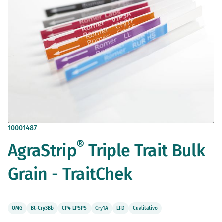
Saltar
10001487
al
®
AgraStrip
Triple Trait Bulk
comienzo
de
la
Grain - TraitChek
galería
de
imágenes
OMG
Bt-Cry3Bb
CP4 EPSPS
Cry1A
LFD
Cualitativo