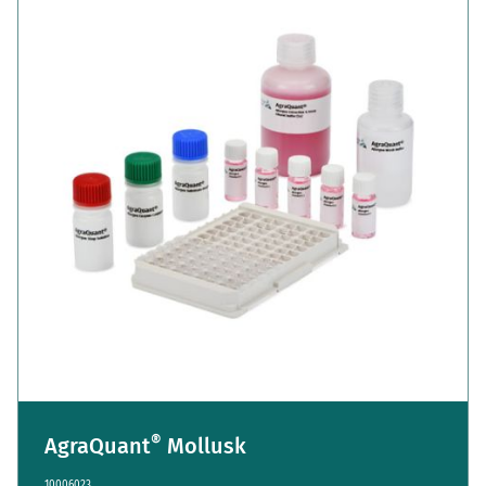
®
AgraQuant
Mollusk
10006023