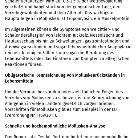
Schalentierallergien wird auf 0,5-2,5 % der Weltbevölkerung
geschätzt und hängt stark von der geografischen Lage, den
Verzehrgewohnheiten und dem Alter ab. Das wichtigste
Hauptallergen in Mollusken ist Tropomyosin, ein Muskelprotein.
Im Allgemeinen können die Symptome von Weichtier- und
Schalentierallergien von leichtem Juckreiz, Nesselsucht und
Hautausschlag bis hin zu Schwellungen, gastrointestinalen und
Atemwegsreaktionen und sogar lebensbedrohlicher Anaphylaxie
reichen. In einigen Fällen kann sogar die Berührung des
Lebensmittels oder das Einatmen von Dämpfen zu allergischen
Reaktionen führen.
Obligatorische Kennzeichnung von Molluskenrückständen in
Lebensmitteln
Um die Verbraucher vor den potenziell tödlichen Folgen des
Verzehrs von Mollusken zu schützen, ist die Kennzeichnung von
Allergenen in vielen Ländern gesetzlich vorgeschrieben.
Vorschriften für Mollusken gibt es zum Beispiel in der EU
(Verordnung Nr. 1169/2011).
Schnelle und hochempfindliche Mollusken-Analyse
Das Romer Labs Testkit-Portfolio bietet eine hochempfindliche