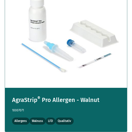
®
AgraStrip
Pro Allergen - Walnut
10007071
Allergens
Walnuss
LFD
Qualitativ