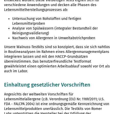
entwickelt wurden. Diese vielseitigen Tests eignen sich für
verschiedene Anwendungen und decken alle Phasen des
Lebensmittelherstellungsprozesses ab:
Untersuchung von Rohstoffen und fertigen
Lebensmittelproben
Analyse von Spülwässern (integraler Bestandteil der
Reinigungsvalidierung)
Nachweis von Allergenen in Umweltabstrichproben
Unsere Walnuss-Testkits sind so konzipiert, dass sie sich nahtlos
in Routineanalysen im Rahmen eines Allergenmanagementplans
integrieren lassen und mit den HACCP-Grundsätzen
übereinstimmen. Das benutzerfreundliche Testformat
gewährleistet einen optimierten Arbeitsablauf sowohl vor Ort als
auch im Labor.
Einhaltung gesetzlicher Vorschriften
Angesichts der weltweiten Vorschriften für
Lebensmittelallergene (z.B. Verordnung (EU) Nr. 1169/2011; U.S.
FDA - FALCPA 2004) ist eine ordnungsgemäße Kennzeichnung von
Lebensmittelprodukten unerlässlich. Die Testkits von Romer
Labs unterstützen die Hersteller bei der Erfüllung der