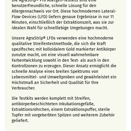
Die AgraStrip® Pro Allergen-Testkits sind eine
benutzerfreundliche, schnelle Lösung für den
Allergennachweis vor Ort. Diese hochmodernen Lateral-
Flow-Devices (LFD) liefern genaue Ergebnisse in nur 11
Minuten, einschließlich der Extraktionszeit, was sie zur
idealen Wahl für schnelllebige Umgebungen macht.
Unsere AgraStrip® LFDs verwenden eine hochmoderne
qualitative Streifentestmethode, die sich die Kraft
spezifischer, mit kolloidalem Gold markierter Antikörper
zunutze macht, um eine visuell wahrnehmbare
Farbentwicklung sowohl in den Test- als auch in den
Kontrollzonen zu erzeugen. Dieser Ansatz ermöglicht die
schnelle Analyse eines breiten Spektrums von
Lebensmittel- und Umweltproben und gewährleistet ein
Höchstmaß an Sicherheit und Qualität für Ihre
Verbraucher.
Die Testkits werden komplett mit Streifen,
antikörperbeschichteten Inkubationsgefäße,
Extraktionsröhrchen, einem Extraktionspuffer, sterile
Tupfer mit vorgekerbten Spitzen und weiterem Zubehör
geliefert.