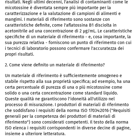
risultati. Negli ultimi decenni, l'analisi di contaminanti come le
micotossine è diventata sempre più importante per la
caratterizzazione e la valutazione di campioni di alimenti e
mangimi. I materiali di riferimento sono sostanze con
caratteristiche definite, come l'aflatossina B1 disciolta in
acetonitrile ad una concentrazione di 2 µg/mL. Le caratteristiche
specifiche di un materiale di riferimento - e, cosa importante, la
sua purezza relativa - forniscono un punto di riferimento con cui
i tecnici di laboratorio possono confermare l'accuratezza dei
propri risultati.
2. Come viene definito un materiale di riferimento?
Un materiale di riferimento è sufficientemente omogeneo e
stabile rispetto alla sua proprietà specifica; ad esempio, ha una
certa percentuale di purezza di una o più micotossine come
solido o una certa concentrazione come standard liquido.
Queste qualità ne garantiscono l'idoneità all'utilizzo nel
processo di misurazione. I produttori di materiali di riferimento
che soddisfano i requisiti della norma ISO 17034:2016 ("Requisiti
generali per la competenza dei produttori di materiali di
riferimento") sono considerati competenti. Il testo della norma
ISO elenca i requisiti corrispondenti in diverse decine di pagine,
insieme a ulteriore letteratura.