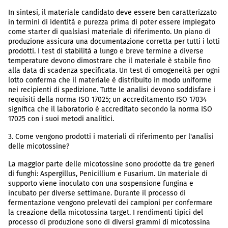
In sintesi, il materiale candidato deve essere ben caratterizzato
in termini di identità e purezza prima di poter essere impiegato
come starter di qualsiasi materiale di riferimento. Un piano di
produzione assicura una documentazione corretta per tutti i lotti
prodotti. I test di stabilità a lungo e breve termine a diverse
temperature devono dimostrare che il materiale è stabile fino
alla data di scadenza specificata. Un test di omogeneità per ogni
lotto conferma che il materiale è distribuito in modo uniforme
nei recipienti di spedizione. Tutte le analisi devono soddisfare i
requisiti della norma ISO 17025; un accreditamento ISO 17034
significa che il laboratorio è accreditato secondo la norma ISO
17025 con i suoi metodi analitici.
3. Come vengono prodotti i materiali di riferimento per l'analisi
delle micotossine?
La maggior parte delle micotossine sono prodotte da tre generi
di funghi: Aspergillus, Penicillium e Fusarium. Un materiale di
supporto viene inoculato con una sospensione fungina e
incubato per diverse settimane. Durante il processo di
fermentazione vengono prelevati dei campioni per confermare
la creazione della micotossina target. I rendimenti tipici del
processo di produzione sono di diversi grammi di micotossina