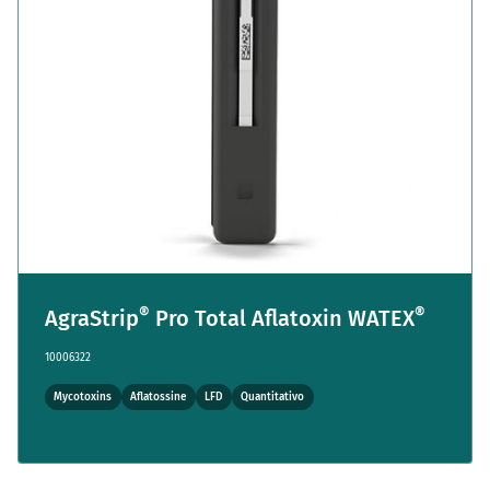
®
®
AgraStrip
Pro Total Aflatoxin WATEX
10006322
Mycotoxins
Aflatossine
LFD
Quantitativo