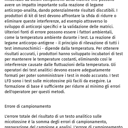
avere un impatto importante sulla reazione di legame
anticorpo-analita, dando potenzialmente risultati discutibili. I
produttori di kit di test devono affrontare la sfida di ridurre o
eliminare queste interferenze, ad esempio attraverso lo
sviluppo di anticorpi specifici e la validazione delle matrici.
Ulteriori fonti di errore possono essere i fattori ambientali,
come la temperatura ambiente durante i test. La reazione di
legame anticorpo-antigene - il principio di rilevazione di tutti i
test immunochimici - dipende dalla temperatura. Per ottenere
risultati accurati, i produttori hanno sviluppato incubatori di test
per mantenere le temperature costanti, eliminando così le
interferenze causate dalle fluttuazioni della temperatura. Gli
operatori dei test analitici devono essere adeguatamente
formati per poter somministrare i test in modo accurato. I test
LFD sono i test sulle micotossine più facili da eseguire. La
formazione di base è sufficiente per ridurre al minimo gli errori
dell'operatore per questi metodi.
Errore di campionamento
L'errore totale del risultato di un testo analitico sulle
micotossine è la somma degli errori di campionamento,
preparazione del campione e analisi. L'errore di campionamento