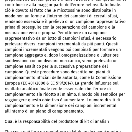
contribuisce alla maggior parte dell'errore nel risultato finale.
Ciò è dovuto al fatto che le micotossine sono distribuite in
modo non uniforme all'interno dei campioni di cereali sfusi,
rendendo essenziale il prelievo di un campione rappresentativo
prima di proseguire con la preparazione del campione e la
misurazione vera e propria. Per ottenere un campione
rappresentativo da un lotto di campioni sfusi, è necessario
prelevare diversi campioni incrementali da più punti. Questi
campioni incrementali vengono poi combinati per formare un
campione aggregato e, dopo l'omogeneizzazione e l'ulteriore
suddivisione con un divisore meccanico, viene prelevato un
campione analitico per la successiva preparazione del
campione. Queste procedure sono descritte nei piani di
campionamento ufficiali delle autorità, come la Commissione
Europea (EC 401/2006 & EC 519/2014). La grande influenza sul
risultato analitico finale rende essenziale che l'errore di
campionamento sia ridotto al minimo. Il modo più semplice per
raggiungere questo obiettivo è aumentare il numero di siti di
campionamento e la dimensione dei campioni incrementali
all'interno di un piano di campionamento.
Qual è la responsabilità del produttore di kit di analisi?
Che cosa può fare un produttore di kit di analisi per garantire