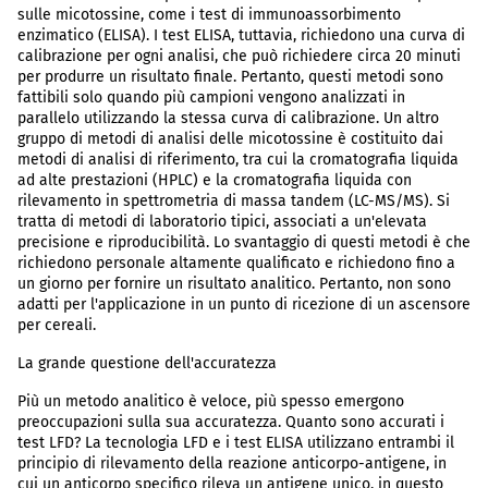
sulle micotossine, come i test di immunoassorbimento
enzimatico (ELISA). I test ELISA, tuttavia, richiedono una curva di
calibrazione per ogni analisi, che può richiedere circa 20 minuti
per produrre un risultato finale. Pertanto, questi metodi sono
fattibili solo quando più campioni vengono analizzati in
parallelo utilizzando la stessa curva di calibrazione. Un altro
gruppo di metodi di analisi delle micotossine è costituito dai
metodi di analisi di riferimento, tra cui la cromatografia liquida
ad alte prestazioni (HPLC) e la cromatografia liquida con
rilevamento in spettrometria di massa tandem (LC-MS/MS). Si
tratta di metodi di laboratorio tipici, associati a un'elevata
precisione e riproducibilità. Lo svantaggio di questi metodi è che
richiedono personale altamente qualificato e richiedono fino a
un giorno per fornire un risultato analitico. Pertanto, non sono
adatti per l'applicazione in un punto di ricezione di un ascensore
per cereali.
La grande questione dell'accuratezza
Più un metodo analitico è veloce, più spesso emergono
preoccupazioni sulla sua accuratezza. Quanto sono accurati i
test LFD? La tecnologia LFD e i test ELISA utilizzano entrambi il
principio di rilevamento della reazione anticorpo-antigene, in
cui un anticorpo specifico rileva un antigene unico, in questo