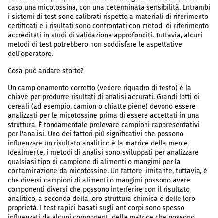
caso una micotossina, con una determinata sensibilità. Entrambi
i sistemi di test sono calibrati rispetto a materiali di riferimento
certificati e i risultati sono confrontati con metodi di riferimento
accreditati in studi di validazione approfonditi. Tuttavia, alcuni
metodi di test potrebbero non soddisfare le aspettative
dell'operatore.
Cosa può andare storto?
Un campionamento corretto (vedere riquadro di testo) è la
chiave per produrre risultati di analisi accurati. Grandi lotti di
cereali (ad esempio, camion o chiatte piene) devono essere
analizzati per le micotossine prima di essere accettati in una
struttura. È fondamentale prelevare campioni rappresentativi
per l'analisi. Uno dei fattori più significativi che possono
influenzare un risultato analitico è la matrice della merce.
Idealmente, i metodi di analisi sono sviluppati per analizzare
qualsiasi tipo di campione di alimenti o mangimi per la
contaminazione da micotossine. Un fattore limitante, tuttavia, è
che diversi campioni di alimenti o mangimi possono avere
componenti diversi che possono interferire con il risultato
analitico, a seconda della loro struttura chimica e delle loro
proprietà. I test rapidi basati sugli anticorpi sono spesso
influenzati da alcuni componenti della matrice che possono