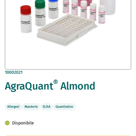
Vai
10002021
all'inizio
®
AgraQuant
Almond
della
galleria
di
immagini
Allergeni
Mandorle
ELISA
Quantitativo
Disponibile