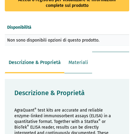
complete sul prodotto
Disponibilità
Elementi
Non sono disponibili opzioni di questo prodotto.
prodotti
raggruppati
Descrizione & Proprietà
Materiali
Descrizione & Proprietà
®
AgraQuant
test kits are accurate and reliable
enzyme-linked immunosorbent assays (ELISA) in a
®
quantitative format. Together with a StatFax
or
®
BioTek
ELISA reader, results can be directly
interpreted and continuously documented. These