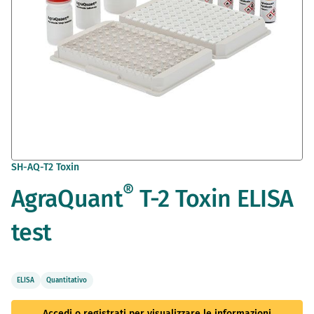
Vai
SH-AQ-T2 Toxin
all'inizio
®
AgraQuant
T-2 Toxin ELISA
della
galleria
di
test
immagini
ELISA
Quantitativo
Accedi o registrati per visualizzare le informazioni