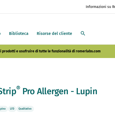
Informazioni su 
p
Biblioteca
Risorse del cliente
i prodotti e usufruire di tutte le funzionalità di romerlabs.com
®
Strip
Pro Allergen - Lupin
upino
LFD
Qualitativo