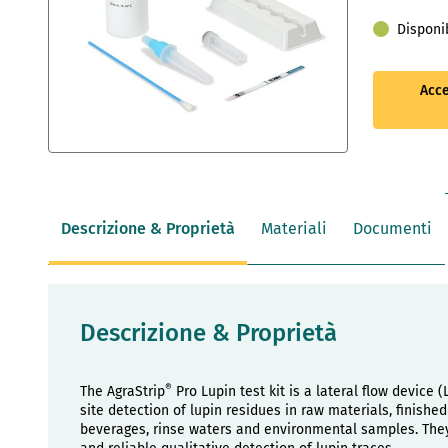
Disponi
Acce
Vai
all'inizio
della
galleria
Descrizione & Proprietà
Materiali
Documenti
di
immagini
Descrizione & Proprietà
®
The AgraStrip
Pro Lupin test kit is a lateral flow device 
site detection of lupin residues in raw materials, finishe
beverages, rinse waters and environmental samples. They 