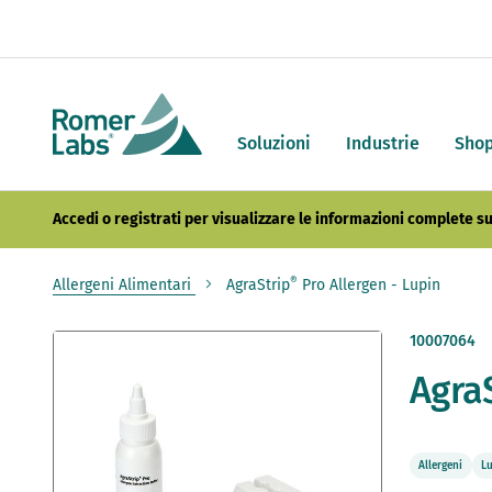
Soluzioni
Industrie
Sho
Accedi o registrati per visualizzare le informazioni complete su
®
Allergeni Alimentari
AgraStrip
Pro Allergen - Lupin
Vai
10007064
alla
Agra
fine
della
galleria
di
immagini
Allergeni
L