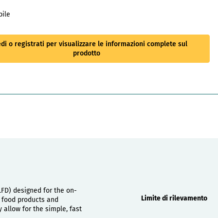
bile
di o registrati per visualizzare le informazioni complete sul
prodotto
Proprietà
(LFD) designed for the on-
Limite di rilevamento
d food products and
allow for the simple, fast