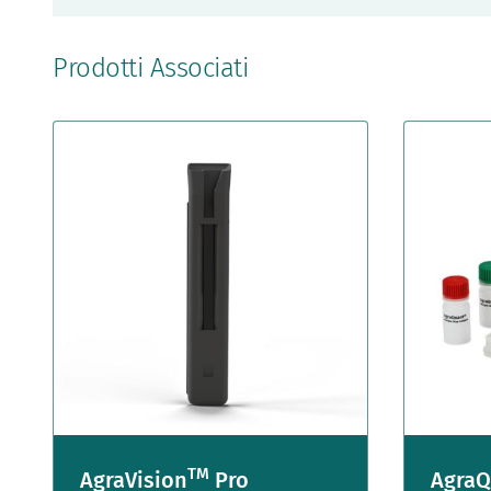
Prodotti Associati
TM
AgraVision
Pro
AgraQ