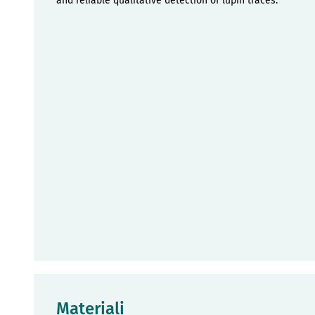
and reliable qualitative detection of lupin traces.
Materiali