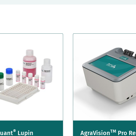
®
TM
uant
Lupin
AgraVision
Pro Re