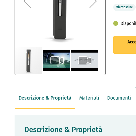
Micotossine
Disponi
Acce
Vai
all'inizio
della
galleria
Descrizione & Proprietà
Materiali
Documenti
di
immagini
Descrizione & Proprietà