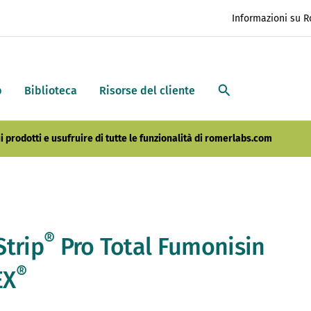
Informazioni su 
p
Biblioteca
Risorse del cliente
i prodotti e usufruire di tutte le funzionalità di romerlabs.com
®
Strip
Pro Total Fumonisin
®
EX