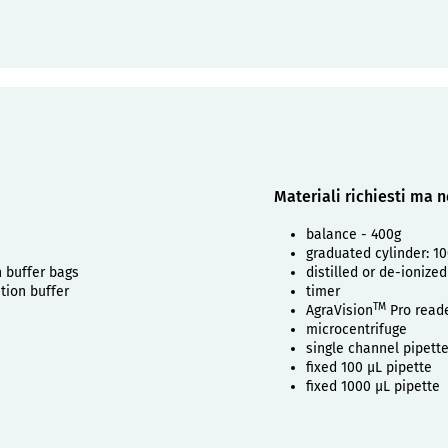
Materiali richiesti ma n
balance - 400g
graduated cylinder: 1
 buffer bags
distilled or de-ionized
tion buffer
timer
TM
AgraVision
Pro read
microcentrifuge
single channel pipette
fixed 100 µL pipette
fixed 1000 µL pipette