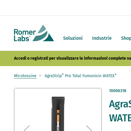
Soluzioni
Industrie
Sho
Accedi o registrati per visualizzare le informazioni complete su
®
®
Micotossine
AgraStrip
Pro Total Fumonisin WATEX
Vai
10006318
alla
Agra
fine
della
galleria
WAT
di
immagini