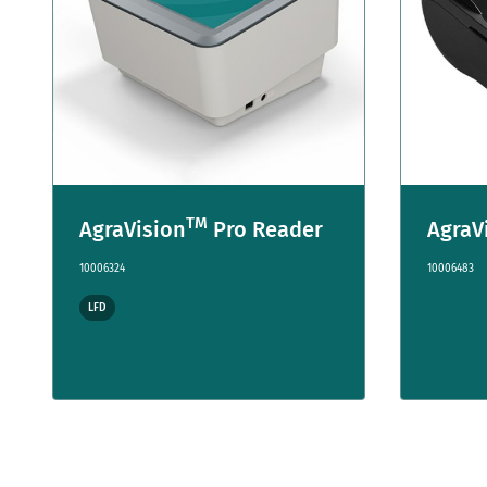
TM
AgraVision
Pro Reader
AgraV
10006324
10006483
LFD