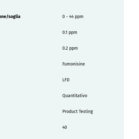
ione/soglia
0 - 44 ppm
0.1 ppm
0.2 ppm
Fumonisine
LFD
Quantitativo
Product Testing
40