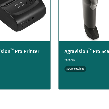
™
™
ision
Pro Printer
AgraVision
Pro Sc
10006484
Strumentazione