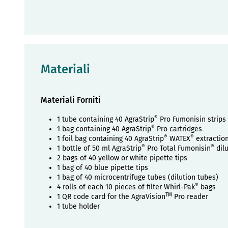
Materiali
Materiali Forniti
®
1 tube containing 40 AgraStrip
Pro Fumonisin strips
®
1 bag containing 40 AgraStrip
Pro cartridges
®
®
1 foil bag containing 40 AgraStrip
WATEX
extraction
®
®
1 bottle of 50 ml AgraStrip
Pro Total Fumonisin
dilu
2 bags of 40 yellow or white pipette tips
1 bag of 40 blue pipette tips
1 bag of 40 microcentrifuge tubes (dilution tubes)
®
4 rolls of each 10 pieces of filter Whirl-Pak
bags
TM
1 QR code card for the AgraVision
Pro reader
1 tube holder