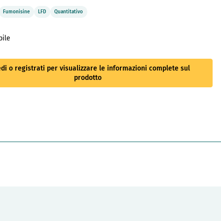
Fumonisine
LFD
Quantitativo
bile
di o registrati per visualizzare le informazioni complete sul
prodotto