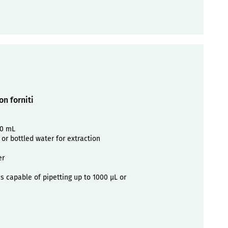
on forniti
00 mL
 or bottled water for extraction
er
s capable of pipetting up to 1000 µL or