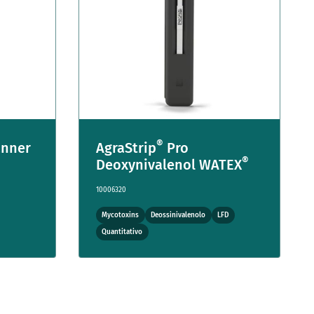
®
anner
AgraStrip
Pro
®
Deoxynivalenol WATEX
10006320
Mycotoxins
Deossinivalenolo
LFD
Quantitativo