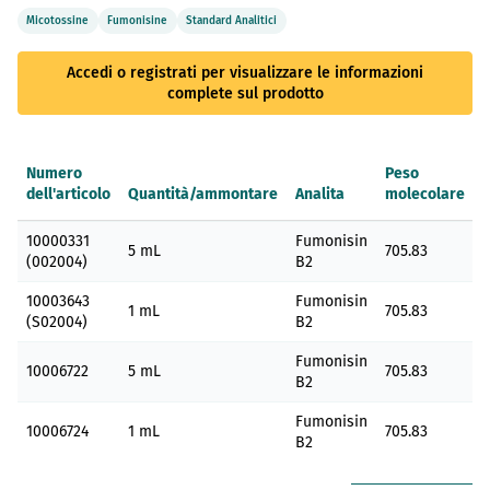
Micotossine
Fumonisine
Standard Analitici
Accedi o registrati per visualizzare le informazioni
complete sul prodotto
Numero
Peso
dell'articolo
Quantità/ammontare
Analita
molecolare
Elementi
10000331
Fumonisin
prodotti
5 mL
705.83
(002004)
B2
raggruppati
10003643
Fumonisin
1 mL
705.83
(S02004)
B2
Fumonisin
10006722
5 mL
705.83
B2
Fumonisin
10006724
1 mL
705.83
B2