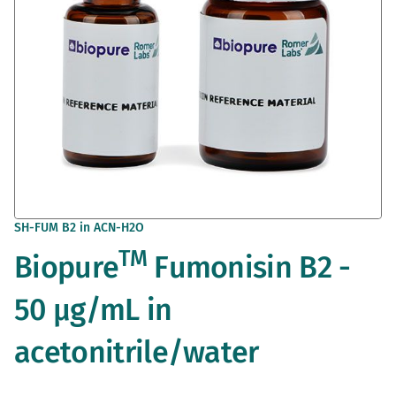
Vai
SH-FUM B2 in ACN-H2O
all'inizio
TM
Biopure
Fumonisin B2 -
della
galleria
di
50 µg/mL in
immagini
acetonitrile/water