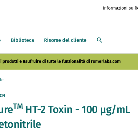
Informazioni su 
p
Biblioteca
Risorse del cliente
i prodotti e usufruire di tutte le funzionalità di romerlabs.com
le
ACN
TM
ure
HT-2 Toxin - 100 µg/mL
etonitrile