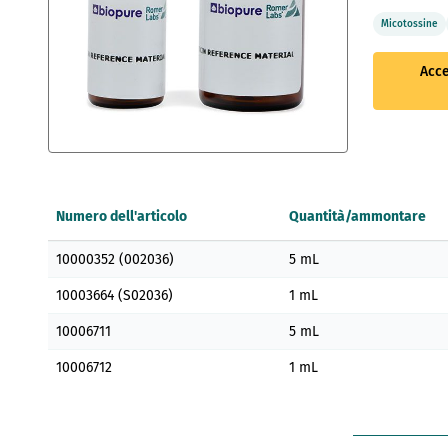
Micotossine
Acce
Vai
all'inizio
della
Numero dell'articolo
Quantità/ammontare
galleria
di
Elementi
immagini
10000352 (002036)
5 mL
prodotti
raggruppati
10003664 (S02036)
1 mL
10006711
5 mL
10006712
1 mL