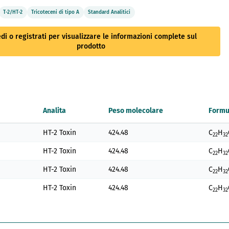
T-2/HT-2
Tricoteceni di tipo A
Standard Analitici
di o registrati per visualizzare le informazioni complete sul
prodotto
Analita
Peso molecolare
Formu
HT-2 Toxin
424.48
C
H
22
32
HT-2 Toxin
424.48
C
H
22
32
HT-2 Toxin
424.48
C
H
22
32
HT-2 Toxin
424.48
C
H
22
32