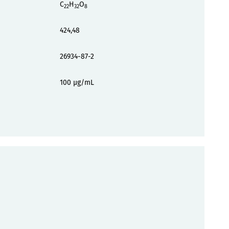
C
H
O
22
32
8
424,48
26934-87-2
100 µg/mL