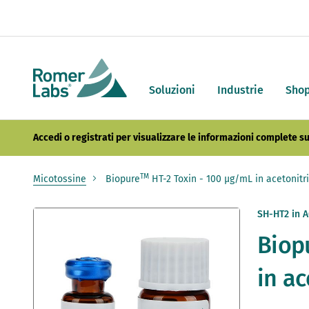
Soluzioni
Industrie
Sho
Accedi o registrati per visualizzare le informazioni complete su
TM
Micotossine
Biopure
HT-2 Toxin - 100 µg/mL in acetonitri
Vai
SH-HT2 in 
alla
Biop
fine
della
galleria
in ac
di
immagini