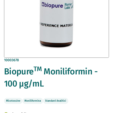
Vai
10003678
all'inizio
TM
Biopure
Moniliformin -
della
galleria
di
100 µg/mL
immagini
Micotossine
Moniliformina
Standard Analitici