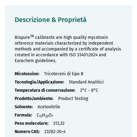
Descrizione & Proprietà
TM
Biopure
calibrants are high quality mycotoxin
reference materials characterized by independent
methods and accompanied by a certificate of analysis
created in accordance with ISO 33401:2024 and
Eurachem guidelines.
Proprietà
Tricoteceni di tipo B
Standard Analitici
2°C - 8°C
Product Testing
Acetonitrile
C
H
O
15
20
7
312,32
23282-20-4