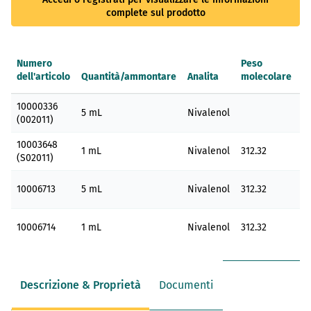
complete sul prodotto
Numero
Peso
dell'articolo
Quantità/ammontare
Analita
molecolare
F
Elementi
10000336
prodotti
5 mL
Nivalenol
(002011)
raggruppati
10003648
1 mL
Nivalenol
312.32
(S02011)
10006713
5 mL
Nivalenol
312.32
C
10006714
1 mL
Nivalenol
312.32
C
Descrizione & Proprietà
Documenti