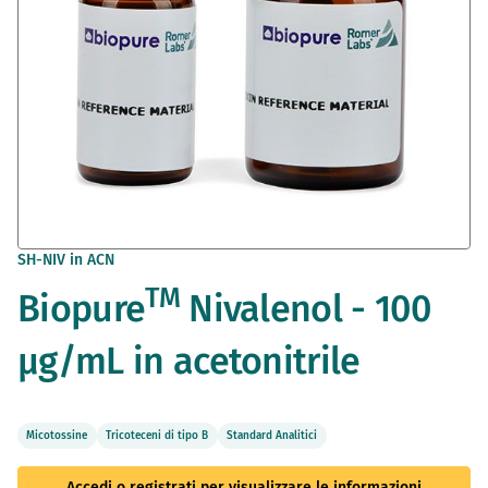
Vai
SH-NIV in ACN
all'inizio
TM
Biopure
Nivalenol - 100
della
galleria
di
µg/mL in acetonitrile
immagini
Micotossine
Tricoteceni di tipo B
Standard Analitici
Accedi o registrati per visualizzare le informazioni