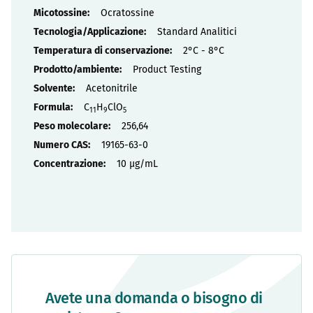
Ocratossine
Standard Analitici
2°C - 8°C
Product Testing
Acetonitrile
C
H
ClO
11
9
5
256,64
19165-63-0
10 µg/mL
Avete una domanda o bisogno di