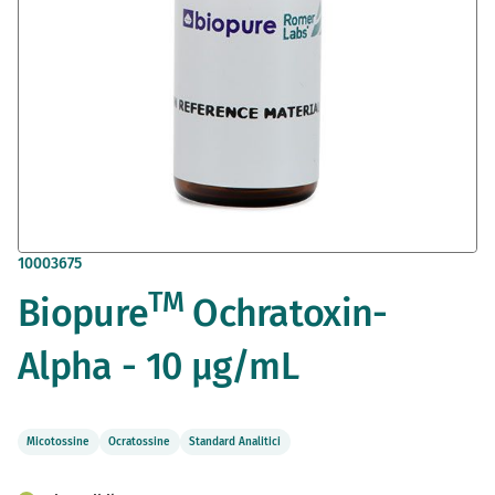
Vai
10003675
all'inizio
TM
Biopure
Ochratoxin-
della
galleria
di
Alpha - 10 µg/mL
immagini
Micotossine
Ocratossine
Standard Analitici