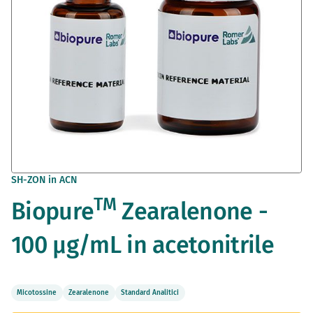
Vai
SH-ZON in ACN
all'inizio
TM
Biopure
Zearalenone -
della
galleria
di
100 µg/mL in acetonitrile
immagini
Micotossine
Zearalenone
Standard Analitici