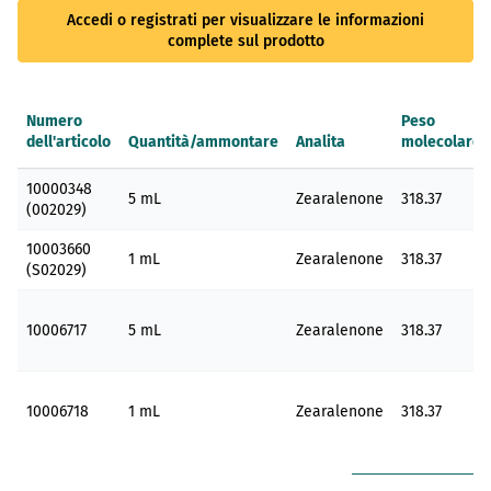
Accedi o registrati per visualizzare le informazioni
complete sul prodotto
Numero
Peso
dell'articolo
Quantità/ammontare
Analita
molecolare
Elementi
10000348
prodotti
5 mL
Zearalenone
318.37
(002029)
raggruppati
10003660
1 mL
Zearalenone
318.37
(S02029)
10006717
5 mL
Zearalenone
318.37
10006718
1 mL
Zearalenone
318.37