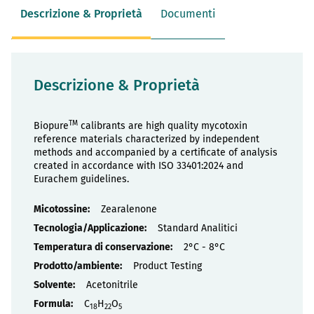
Descrizione & Proprietà
Documenti
Descrizione & Proprietà
TM
Biopure
calibrants are high quality mycotoxin
reference materials characterized by independent
methods and accompanied by a certificate of analysis
created in accordance with ISO 33401:2024 and
Eurachem guidelines.
Proprietà
Zearalenone
Standard Analitici
2°C - 8°C
Product Testing
Acetonitrile
C
H
O
18
22
5