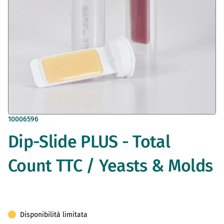
Vai
10006596
all'inizio
Dip-Slide PLUS - Total
della
galleria
di
Count TTC / Yeasts & Molds
immagini
Disponibilità limitata