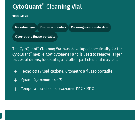
®
CytoQuant
Cleaning Vial
10007028
Microbiologia
Residui alimentari
Microorganismi indicatori
Citometro a flusso portatile
®
The CytoQuant
Cleaning Vial was developed specifically for the
®
CytoQuant
mobile flow cytometer and is used to remove larger
pieces of debris, foodstuffs, and other particles that may be
introduced into the flow system.
Tecnologia/Applicazione: Citometro a flusso portatile
Quantità/ammontare: 72
Temperatura di conservazione: 15°C - 25°C