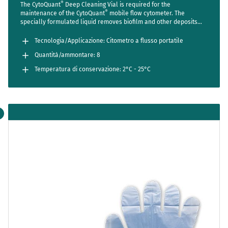
®
The CytoQuant
Deep Cleaning Vial is required for the
®
maintenance of the CytoQuant
mobile flow cytometer. The
specially formulated liquid removes biofilm and other deposits
from the flow system, ensuring optimum device performance.
Tecnologia/Applicazione: Citometro a flusso portatile
Quantità/ammontare: 8
Temperatura di conservazione: 2°C - 25°C