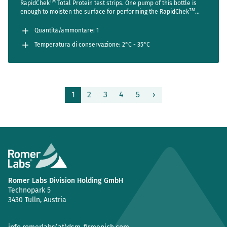
TM
RapidChek
Total Protein test strips. One pump of this bottle is
TM
enough to moisten the surface for performing the RapidChek
Total Protein residue test. The bottle is empty and needs to be
filled by the user with distilled or de-ionized water before usage.
Quantità/ammontare: 1
Temperatura di conservazione: 2°C - 35°C
Pagina
1
2
3
4
5
›
Romer Labs Division Holding GmbH
Technopark 5
3430 Tulln, Austria