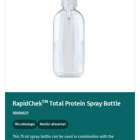
TM
RapidChek
Total Protein Spray Bottle
10006621
Microbiologia
Residui alimentari
This 75 ml spray bottle can be used in combination with the