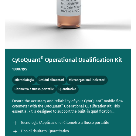
®
CytoQuant
Operational Qualification Kit
10007195
Microbiologia
Residui alimentari
Microorganismi indicatori
Citometro a flusso portatile
Quantitativo
®
Ensure the accuracy and reliability of your CytoQuant
mobile flow
®
cytometer with the CytoQuant
Operational Qualification Kit. This
essential kit is designed to support the built-in qualification
®
program of the CytoQuant
device, serving two key functions:
verifying device calibration and performance through the
Tecnologia/Applicazione: Citometro a flusso portatile
measurement of a reference material, and precisely pairing the
Tipo di risultato: Quantitativo
TM
device with a CountCell
by adjusting pump speed. Each time a