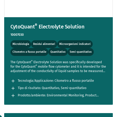
®
CytoQuant
Electrolyte Solution
10007030
Microbiologia
Residui alimentari
Microorganismi indicatori
Citometro a flusso portatile
Quantitativo
Semi-quantitativo
®
The CytoQuant
Electrolyte Solution was specifically developed
®
for the CytoQuant
mobile flow cytometer and it is intended for the
adjustment of the conductivity of liquid samples to be measured
with the device. The solution is practically free of bacteria and
other particles.
Tecnologia/Applicazione: Citometro a flusso portatile
Tipo di risultato: Quantitativo, Semi-quantitativo
Prodotto/ambiente: Environmental Monitoring, Product
Testing