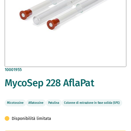
Vai
10001955
all'inizio
MycoSep 228 AflaPat
della
galleria
di
immagini
Micotossine
Aflatossine
Patulina
Colonne di estrazione in fase solida (SPE)
Disponibilità limitata