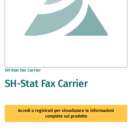
Vai
SH-Stat Fax Carrier
all'inizio
SH-Stat Fax Carrier
della
galleria
di
immagini
Accedi o registrati per visualizzare le informazioni
complete sul prodotto