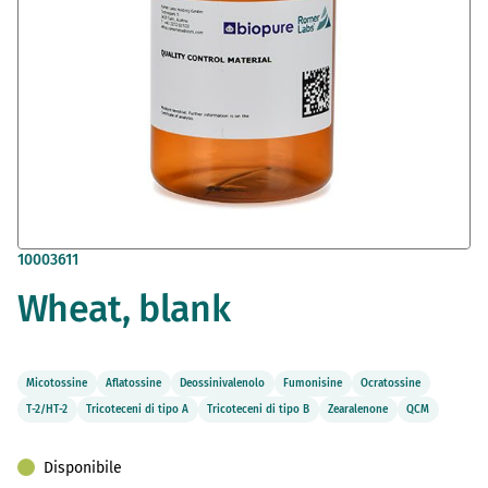
Vai
10003611
all'inizio
Wheat, blank
della
galleria
di
immagini
Micotossine
Aflatossine
Deossinivalenolo
Fumonisine
Ocratossine
T-2/HT-2
Tricoteceni di tipo A
Tricoteceni di tipo B
Zearalenone
QCM
Disponibile