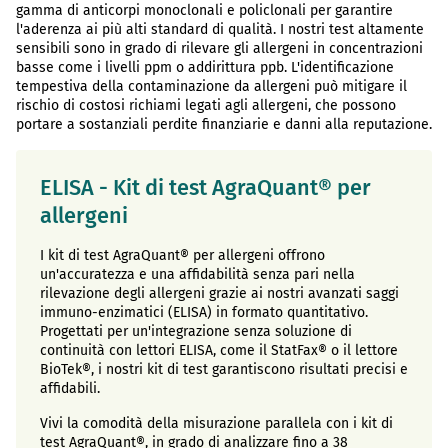
gamma di anticorpi monoclonali e policlonali per garantire
l'aderenza ai più alti standard di qualità. I nostri test altamente
sensibili sono in grado di rilevare gli allergeni in concentrazioni
basse come i livelli ppm o addirittura ppb. L'identificazione
tempestiva della contaminazione da allergeni può mitigare il
rischio di costosi richiami legati agli allergeni, che possono
portare a sostanziali perdite finanziarie e danni alla reputazione.
ELISA - Kit di test AgraQuant® per
allergeni
I kit di test AgraQuant® per allergeni offrono
un'accuratezza e una affidabilità senza pari nella
rilevazione degli allergeni grazie ai nostri avanzati saggi
immuno-enzimatici (ELISA) in formato quantitativo.
Progettati per un'integrazione senza soluzione di
continuità con lettori ELISA, come il StatFax® o il lettore
BioTek®, i nostri kit di test garantiscono risultati precisi e
affidabili.
Vivi la comodità della misurazione parallela con i kit di
test AgraQuant®, in grado di analizzare fino a 38