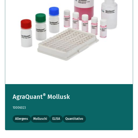
®
AgraQuant
Mollusk
10006023
Allergens
Molluschi
ELISA
Quantitativo