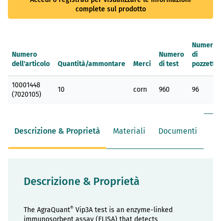
complete sul prodotto
Numero
Numero
Numero
di
dell'articolo
Quantità/ammontare
Merci
di test
pozzetti
Elementi
10001448
prodotti
10
corn
960
96
(7020105)
raggruppati
Descrizione & Proprietà
Materiali
Documenti
Descrizione & Proprietà
®
The AgraQuant
Vip3A test is an enzyme-linked
immunosorbent assay (ELISA) that detects