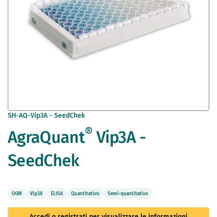
Vai
SH-AQ-Vip3A - SeedChek
all'inizio
®
AgraQuant
Vip3A -
della
galleria
di
SeedChek
immagini
OGM
Vip3A
ELISA
Quantitativo
Semi-quantitativo
Accedi o registrati per visualizzare le informazioni