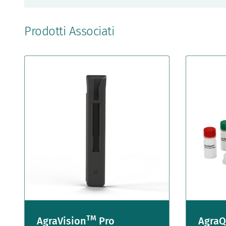
Prodotti Associati
TM
AgraVision
Pro
AgraQ