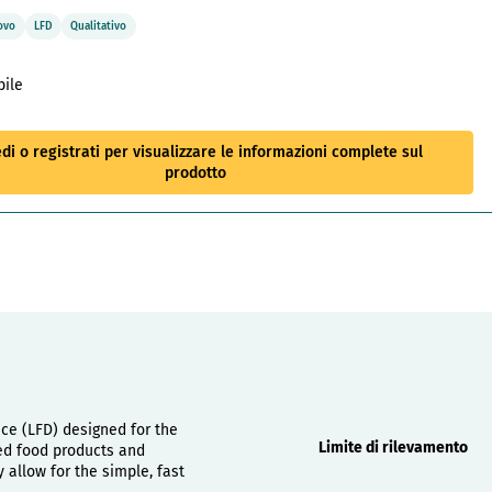
ovo
LFD
Qualitativo
bile
di o registrati per visualizzare le informazioni complete sul
prodotto
Proprietà
ice (LFD) designed for the
Limite di rilevamento
hed food products and
allow for the simple, fast