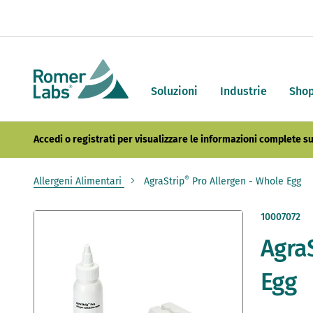
Soluzioni
Industrie
Sho
Accedi o registrati per visualizzare le informazioni complete su
®
Allergeni Alimentari
AgraStrip
Pro Allergen - Whole Egg
Vai
10007072
alla
Agra
fine
della
galleria
Egg
di
immagini