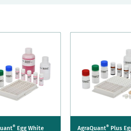
®
®
uant
Egg White
AgraQuant
Plus Eg