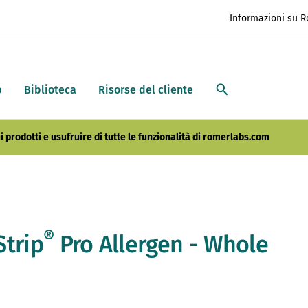
Informazioni su 
p
Biblioteca
Risorse del cliente
i prodotti e usufruire di tutte le funzionalità di romerlabs.com
®
Strip
Pro Allergen - Whole