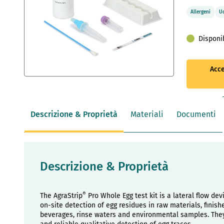
Allergeni
U
Disponi
Acce
Vai
all'inizio
della
galleria
Descrizione & Proprietà
Materiali
Documenti
di
immagini
Descrizione & Proprietà
®
The AgraStrip
Pro Whole Egg test kit is a lateral flow dev
on-site detection of egg residues in raw materials, finis
beverages, rinse waters and environmental samples. They 