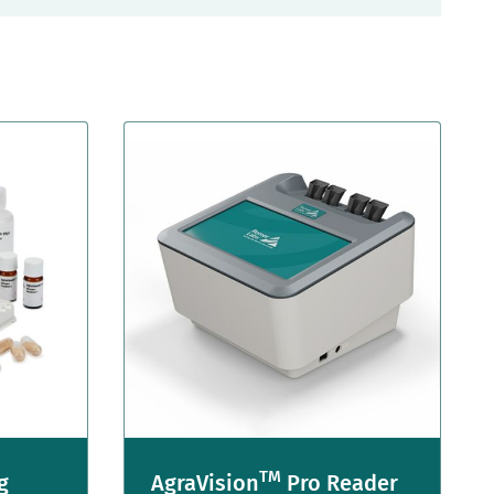
TM
g
AgraVision
Pro Reader