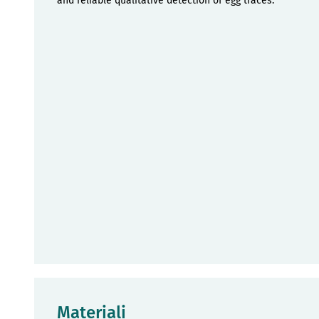
and reliable qualitative detection of egg traces.
Materiali