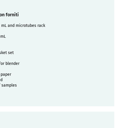
on forniti
5 mL and microtubes rack
 mL
sket set
for blender
 paper
ed
af samples