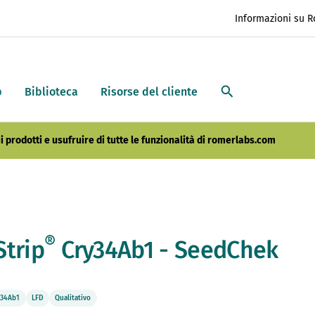
Informazioni su 
p
Biblioteca
Risorse del cliente
i prodotti e usufruire di tutte le funzionalità di romerlabs.com
®
Strip
Cry34Ab1 - SeedChek
y34Ab1
LFD
Qualitativo