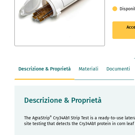
Disponib
Acce
Vai
all'inizio
della
galleria
Descrizione & Proprietà
Materiali
Documenti
di
immagini
Descrizione & Proprietà
®
The AgraStrip
Cry34Ab1 Strip Test is a ready-to-use latera
site testing that detects the Cry34Ab1 protein in corn leaf