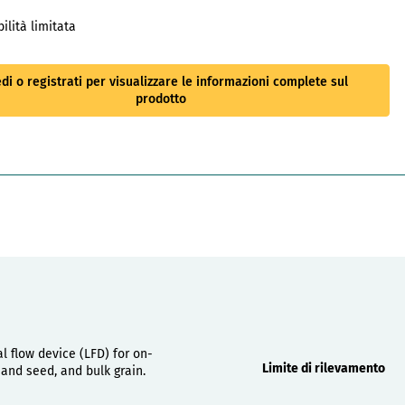
ilità limitata
di o registrati per visualizzare le informazioni complete sul
prodotto
Proprietà
l flow device (LFD) for on-
Limite di rilevamento
 and seed, and bulk grain.