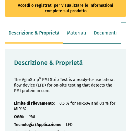
Accedi o registrati per visualizzare le informazioni
complete sul prodotto
Descrizione & Proprietà
Materiali
Documenti
Descrizione & Proprietà
®
The AgraStrip
PMI Strip Test is a ready-to-use lateral
flow device (LFD) for on-site testing that detects the
PMI protein in corn.
Proprietà
0.5 % for MIR604 and 0.1 % for
MIR162
PMI
LFD