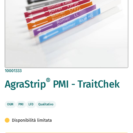
Vai
10001333
all'inizio
®
AgraStrip
PMI - TraitChek
della
galleria
di
immagini
OGM
PMI
LFD
Qualitativo
Disponibilità limitata