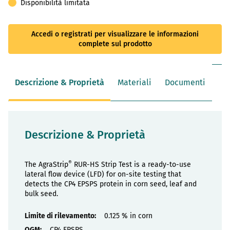
Disponibilità limitata
Accedi o registrati per visualizzare le informazioni
complete sul prodotto
Descrizione & Proprietà
Materiali
Documenti
Descrizione & Proprietà
®
The AgraStrip
RUR-HS Strip Test is a ready-to-use
lateral flow device (LFD) for on-site testing that
detects the CP4 EPSPS protein in corn seed, leaf and
bulk seed.
Proprietà
0.125 % in corn
CP4 EPSPS