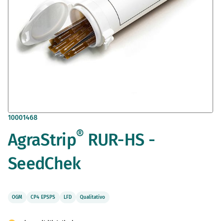
Vai
10001468
all'inizio
®
AgraStrip
RUR-HS -
della
galleria
di
SeedChek
immagini
OGM
CP4 EPSPS
LFD
Qualitativo