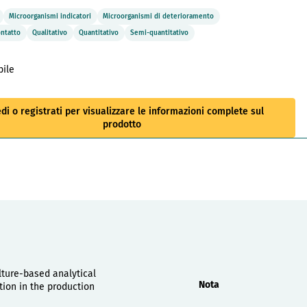
Microorganismi indicatori
Microorganismi di deterioramento
ontatto
Qualitativo
Quantitativo
Semi-quantitativo
bile
di o registrati per visualizzare le informazioni complete sul
prodotto
Proprietà
lture-based analytical
Nota
tion in the production