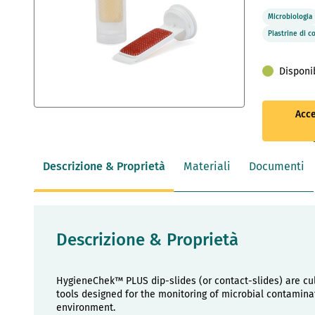
Microbiologia
Piastrine di c
Disponi
Vai
Acce
all'inizio
della
galleria
Descrizione & Proprietà
Materiali
Documenti
di
immagini
Descrizione & Proprietà
HygieneChek™ PLUS dip-slides (or contact-slides) are cu
tools designed for the monitoring of microbial contamina
environment.