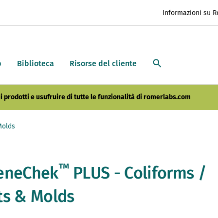
Informazioni su 
p
Biblioteca
Risorse del cliente
i prodotti e usufruire di tutte le funzionalità di romerlabs.com
Molds
™
eneChek
PLUS - Coliforms /
ts & Molds