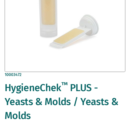
Vai
10003472
all'inizio
™
HygieneChek
PLUS -
della
galleria
di
Yeasts & Molds / Yeasts &
immagini
Molds