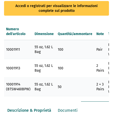
Accedi o registrati per visualizzare le informazioni
complete sul prodotto
Numero
dell'articolo
Dimensione
Quantità/ammontare
Note
Ta
Elementi
Bu
prodotti
55 oz, 1.62 L
10001911
100
Pair
Pe
raggruppati
Bag
Wa
Bu
55 oz, 1.62 L
2
10001913
100
Pe
Bag
Pairs
Wa
Bu
10001914
55 oz, 1.62 L
2 + 3
50
Pe
(BTSW460BPW)
Bag
Pairs
Wa
Descrizione & Proprietà
Documenti