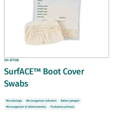
Vai
SH-BTSW
all'inizio
SurfACE™ Boot Cover
della
galleria
di
Swabs
immagini
Microbiologia
Microorganismi indicatori
Batteri patogeni
Microorganismi di deterioramento
Produzione primaria