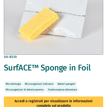
Vai
SH-BS10
all'inizio
SurfACE™ Sponge in Foil
della
galleria
di
immagini
Microbiologia
Microorganismi indicatori
Batteri patogeni
Microorganismi di deterioramento
Trasformazione alimentare
Accedi o registrati per visualizzare le informazioni
complete sul prodotto