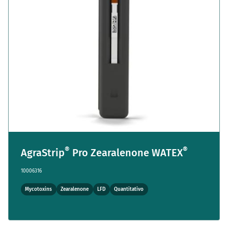
®
®
AgraStrip
Pro Zearalenone WATEX
10006316
Mycotoxins
Zearalenone
LFD
Quantitativo