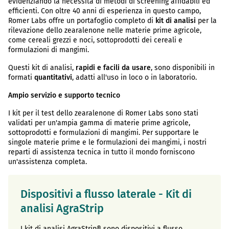
evidenziando la necessità di metodi di screening affidabili ed
efficienti. Con oltre 40 anni di esperienza in questo campo,
Romer Labs offre un portafoglio completo di
kit di analisi
per la
rilevazione dello zearalenone nelle materie prime agricole,
come cereali grezzi e noci, sottoprodotti dei cereali e
formulazioni di mangimi.
Questi kit di analisi,
rapidi e facili da usare
, sono disponibili in
formati
quantitativi
, adatti all'uso in loco o in laboratorio.
Ampio servizio e supporto tecnico
I kit per il test dello zearalenone di Romer Labs sono stati
validati per un'ampia gamma di materie prime agricole,
sottoprodotti e formulazioni di mangimi. Per supportare le
singole materie prime e le formulazioni dei mangimi, i nostri
reparti di assistenza tecnica in tutto il mondo forniscono
un'assistenza completa.
Dispositivi a flusso laterale - Kit di
analisi AgraStrip
I kit di analisi AgraStrip® sono dispositivi a flusso