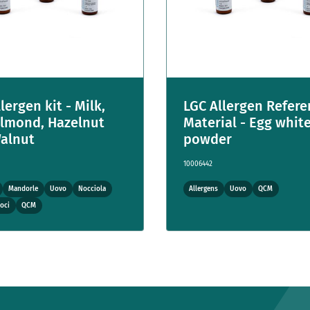
lergen kit - Milk,
LGC Allergen Refer
Almond, Hazelnut
Material - Egg whit
alnut
powder
10006442
Mandorle
Uovo
Nocciola
Allergens
Uovo
QCM
oci
QCM