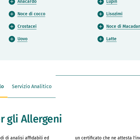
Anacardo
Lupin
Noce di cocco
Lisozimi
Crostacei
Noce di Macada
Uovo
Latte
lo
Servizio Analitico
 gli Allergeni
i di analisi affidabili ed
un certificato che ne attesta l'i