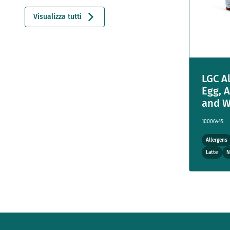
Visualizza tutti
LGC Al
Egg, 
and W
10006445
Allergens
Latte
N