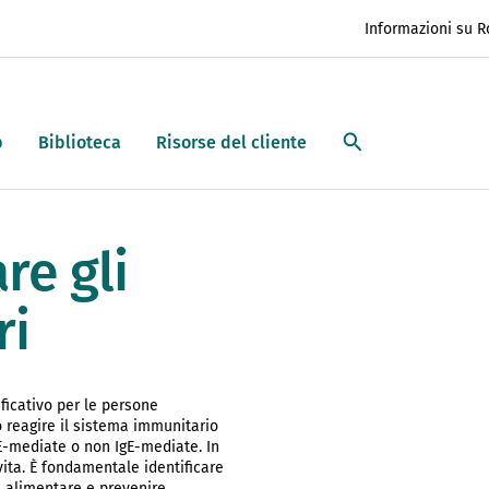
Informazioni su 
p
Biblioteca
Risorse del cliente
re gli
ri
ficativo per le persone
o reagire il sistema immunitario
E-mediate o non IgE-mediate. In
vita. È fondamentale identificare
zza alimentare e prevenire