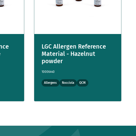
ence
LGC Allergen Reference
e
Material - Hazelnut
powder
10006440
Allergens
Nocciola
QCM