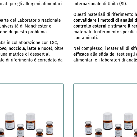
icati per gli allergeni alimentari
Internazionale di Unità (SI).
Questi materiali di riferimento 
arte del Laboratorio Nazionale
convalidare i metodi di analisi
d
'Università di Manchester e
controllo esterni
e
stimare il r
ione di questo problema.
materiali di riferimento specific
contaminati.
Labs in collaborazione con LGC,
vo, nocciola, latte e noce
), oltre
Nel complesso, i Materiali di Ri
: una matrice di dessert al
efficace
alla sfida dei test sugli
ale di riferimento è corredato da
alimentari e i laboratori di analis